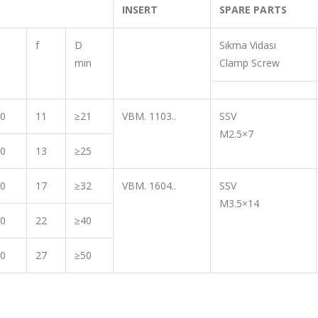
INSERT
SPARE PARTS
f
D
Sıkma Vidası
min
Clamp Screw
0
11
≥21
VBM. 1103..
SSV
M2.5×7
0
13
≥25
0
17
≥32
VBM. 1604..
SSV
M3.5×14
0
22
≥40
0
27
≥50