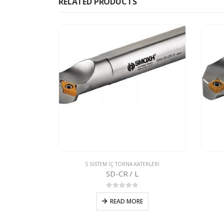
RELATED PRODUCTS
TERLERİ
S SİSTEM İÇ TORNA KATERLERİ
SCFCR / L
nden
0
5 üzerinden
E
READ MORE