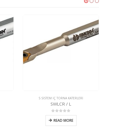
S SİSTEM İÇ TORNA KATERLERİ
S SİST
SDQCR / L
0
5 üzerinden
READ MORE