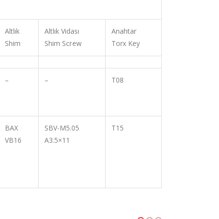
Altlık
Altlık Vidası
Anahtar
Shim
Shim Screw
Torx Key
–
–
T08
BAX
SBV-M5.05
T15
VB16
A3.5×11