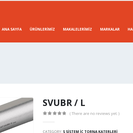
ANA SAYFA
ÜRÜNLERIMIZ
MAKALELERIMIZ
MARKALAR
HA
SVUBR / L
( There are no reviews yet. )
0
out of 5
CATEGORY:
S SİSTEM İÇ TORNA KATERLERİ