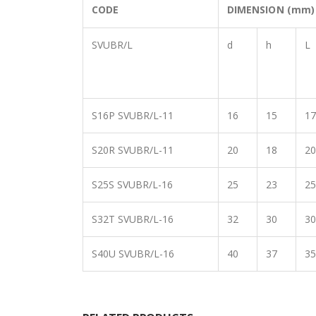
CODE
DIMENSION (mm)
SVUBR/L
d
h
L
S16P SVUBR/L-11
16
15
17
S20R SVUBR/L-11
20
18
20
S25S SVUBR/L-16
25
23
25
S32T SVUBR/L-16
32
30
30
S40U SVUBR/L-16
40
37
35