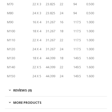
M70
22 X 3
23.825
22
94
0.500
M80
24 X 3
23.825
24
94
0.500
M90
16 X 4
31.267
16
117.5
1.000
M100
18 X 4
31.267
18
117.5
1.000
M110
22 X 4
31.267
22
117.5
1.000
M120
24 X 4
31.267
24
117.5
1.000
M130
18 X 4
44.399
18
149.5
1.600
M140
22 X 5
44.399
22
149.5
1.600
M150
24 X 5
44.399
24
149.5
1.600
REVIEWS (0)
MORE PRODUCTS