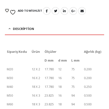
ADD TO WISHLIST
DESCRIPTION
Sipariş Kodu
Ürün
Ölçüler
Ağırlık (kg)
D mm
d mm
L mm
M20
12 X 2
17.780
12
75
0.200
M30
16 X 2
17.780
16
75
0.200
M40
18 X 2
17.780
18
75
0.250
M50
16 X 3
23.825
16
94
0.500
M60
18 X 3
23.825
18
94
0.500