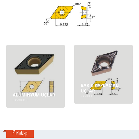
BAKIR KAPLAMALI
UÇLAR
ALÜMINYUM UÇLAR
2
PRODUCTS
6
PRODUCTS
Pinokyo