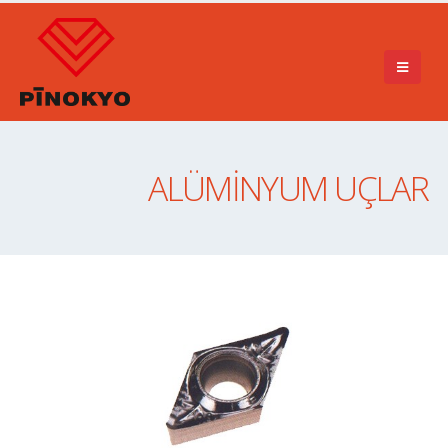
ALÜMINYUM UÇLAR