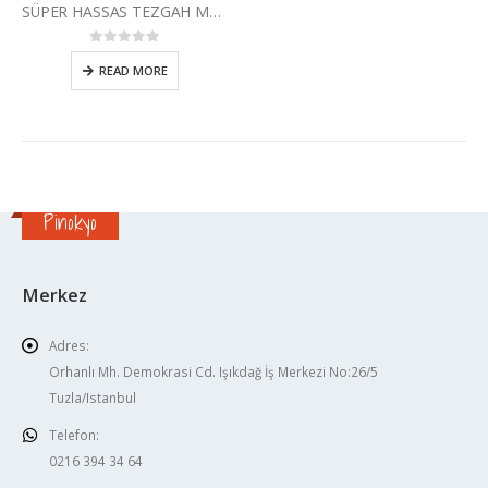
SÜPER HASSAS TEZGAH MENGENESİ
0
5 üzerinden
READ MORE
Pinokyo
Merkez
Adres:
Orhanlı Mh. Demokrasi Cd. Işıkdağ İş Merkezi No:26/5
Tuzla/Istanbul
Telefon:
0216 394 34 64