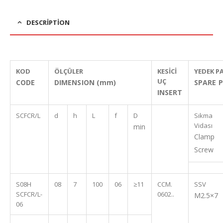
DESCRIPTION
KOD
ÖLÇÜLER
KESİCİ
YEDEK P
UÇ
CODE
DIMENSION (mm)
SPARE 
INSERT
SCFCR/L
d
h
L
f
D
Sıkma
Vidası
min
Clamp
Screw
S08H
08
7
100
06
≥11
CCM.
SSV
SCFCR/L-
0602..
M2.5×7
06