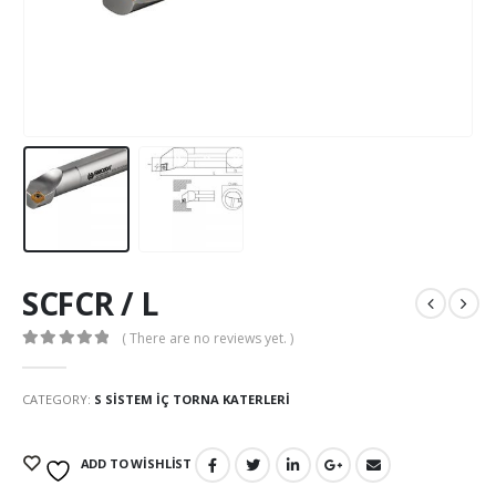
SCFCR / L
( There are no reviews yet. )
0
out of 5
CATEGORY:
S SİSTEM İÇ TORNA KATERLERİ
ADD TO WISHLIST