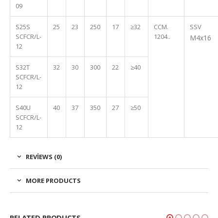
09
S25S
25
23
250
17
≥32
CCM.
SSV
SCFCR/L-
1204..
M4x16
12
S32T
32
30
300
22
≥40
SCFCR/L-
12
S40U
40
37
350
27
≥50
SCFCR/L-
12
REVIEWS (0)
MORE PRODUCTS
RELATED PRODUCTS