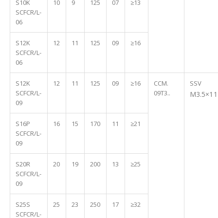
S10K
10
9
125
07
≥13
SCFCR/L-
06
S12K
12
11
125
09
≥16
SCFCR/L-
06
S12K
12
11
125
09
≥16
CCM.
SSV
SCFCR/L-
09T3..
M3.5×11
09
S16P
16
15
170
11
≥21
SCFCR/L-
09
S20R
20
19
200
13
≥25
SCFCR/L-
09
S25S
25
23
250
17
≥32
SCFCR/L-