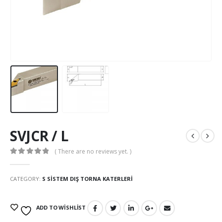
SVJCR / L
( There are no reviews yet. )
0
out of 5
CATEGORY:
S SISTEM DIŞ TORNA KATERLERI
ADD TO WISHLIST