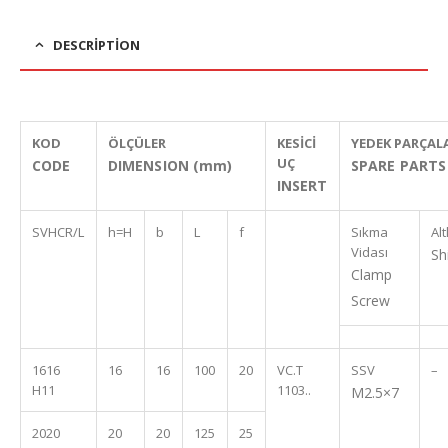
DESCRIPTION
KOD
ÖLÇÜLER
KESİCİ
YEDEK PARÇAL
UÇ
CODE
DIMENSION (mm)
SPARE PARTS
INSERT
SVHCR/L
h=H
b
L
f
Sıkma
Alt
Vidası
Sh
Clamp
Screw
1616
16
16
100
20
VC.T
SSV
–
H11
1103..
M2.5×7
2020
20
20
125
25