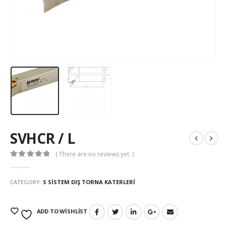
SVHCR / L
( There are no reviews yet. )
0
out of 5
CATEGORY:
S SISTEM DIŞ TORNA KATERLERI
ADD TO WISHLIST