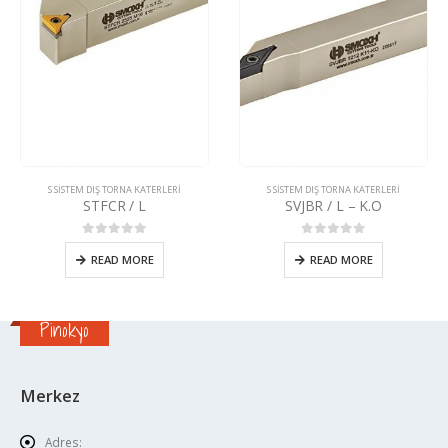
ISTEM DIŞ TORNA KATERLERI
S SISTEM DIŞ TORNA KATERLERI
S SIS
STFCR / L
SVJBR / L – K.O
0
5 üzerinden
0
5 üzerinden
READ MORE
READ MORE
Pinokyo
Merkez
Adres: