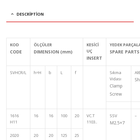
DESCRIPTION
KOD
ÖLÇÜLER
KESİCİ
YEDEK PARÇAL
UÇ
CODE
DIMENSION (mm)
SPARE PARTS
INSERT
SVHCR/L
h=H
b
L
f
Sıkma
Alt
Vidası
Sh
Clamp
Screw
1616
16
16
100
20
VC.T
SSV
–
H11
1103..
M2.5×7
2020
20
20
125
25