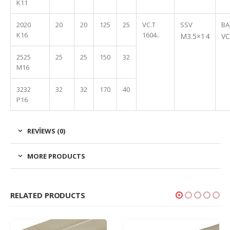
K11
2020
20
20
125
25
VC.T
SSV
BA
K16
1604..
M3.5×14
VC
2525
25
25
150
32
M16
3232
32
32
170
40
P16
REVIEWS (0)
MORE PRODUCTS
RELATED PRODUCTS