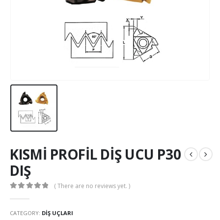
KISMİ PROFİL DİŞ UCU P30
DIŞ
( There are no reviews yet. )
0
out of 5
CATEGORY:
DIŞ UÇLARI