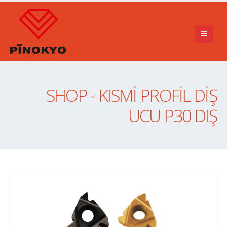
SHOP - KISMİ PROFİL DİŞ
UCU P30 DIŞ