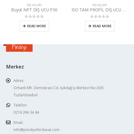
DIŞ UÇLARI
DIŞ UÇLARI
Büyüt NPT DİŞ UCU P30
ISO TAM PROFİL DİŞ UCU P30
0
5 üzerinden
0
5 üzerinden
READ MORE
READ MORE
Pinokyo
Merkez
Adres:
Orhanlı Mh. Demokrasi Cd. Işıkdağ İş Merkezi No:26/5
Tuzla/Istanbul
Telefon:
0216 394 34 64
Email:
info@pinokyohirdavat.com