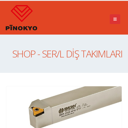
SHOP - SER/L DİŞ TAKIMLARI