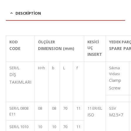
DESCRIPTION
KOD
ÖLÇÜLER
KESİCİ
YEDEK PAR
UÇ
CODE
DIMENSION (mm)
SPARE PA
INSERT
SER/L
H=h
b
L
f
Sıkma
Vidası
DİŞ
Clamp
TAKIMLARI
Screw
SER/L 0808
08
08
70
11
11 ER/EL
SSV
E11
ISO
M2.5×7
SER/L 1010
10
10
70
11