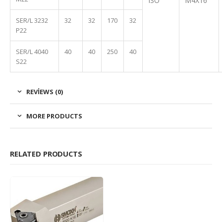
ISO
M4X16
SER/L 3232
32
32
170
32
P22
SER/L 4040
40
40
250
40
S22
REVIEWS (0)
MORE PRODUCTS
RELATED PRODUCTS