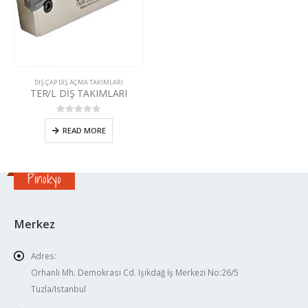
DIŞ ÇAP DIŞ AÇMA TAKIMLARI
TER/L DİŞ TAKIMLARI
0
5 üzerinden
READ MORE
Pinokyo
Merkez
Adres:
Orhanlı Mh. Demokrasi Cd. Işıkdağ İş Merkezi No:26/5
Tuzla/Istanbul