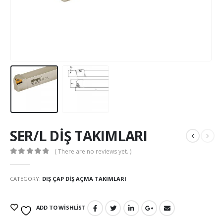
SER/L DİŞ TAKIMLARI
( There are no reviews yet. )
0
out of 5
CATEGORY:
DIŞ ÇAP DIŞ AÇMA TAKIMLARI
ADD TO WISHLIST