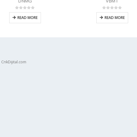
VBMT
XOMX
0
5 üzerinden
0
5 üzerinden
READ MORE
READ MORE
 CnkDijital.com