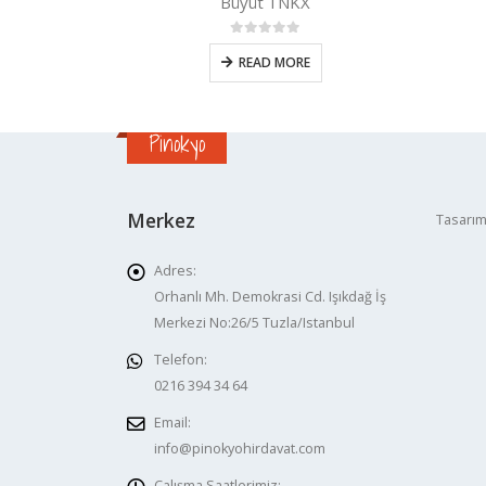
X
DNMG
nden
0
5 üzerinden
E
READ MORE
Pinokyo
Merkez
Tasarım
Adres:
Orhanlı Mh. Demokrasi Cd. Işıkdağ İş
Merkezi No:26/5 Tuzla/Istanbul
Telefon:
0216 394 34 64
Email:
info@pinokyohirdavat.com
Çalışma Saatlerimiz: