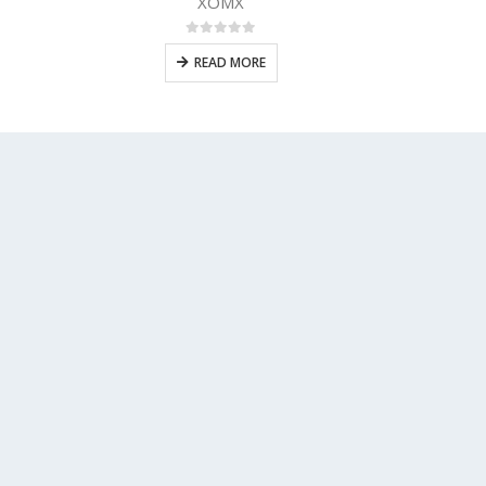
LNGX
0
5 üzerinden
READ MORE