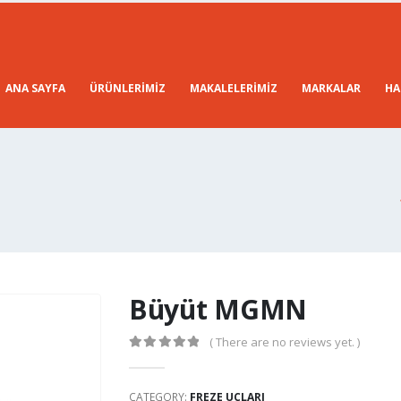
ANA SAYFA
ÜRÜNLERIMIZ
MAKALELERIMIZ
MARKALAR
HA
Büyüt MGMN
( There are no reviews yet. )
0
out of 5
CATEGORY:
FREZE UÇLARI