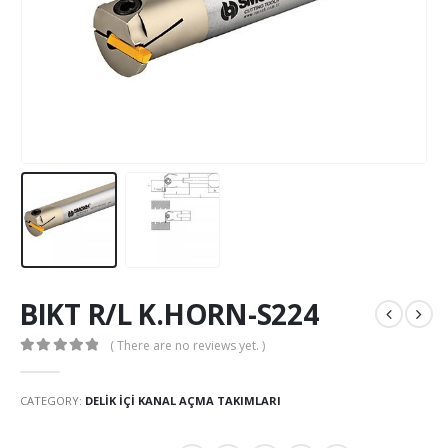
BIKT R/L K.HORN-S224
( There are no reviews yet. )
0
out of 5
CATEGORY:
DELIK IÇI KANAL AÇMA TAKIMLARI