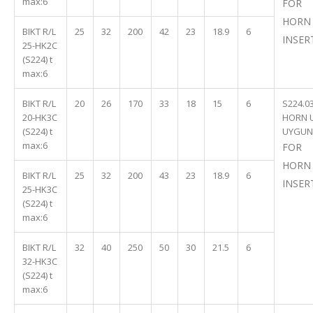
max:6
FOR
HORN
BIKT R/L
25
32
200
42
23
18.9
6
INSER
25-HK2C
(S224) t
max:6
BIKT R/L
20
26
170
33
18
15
6
S224.0
20-HK3C
HORN 
(S224) t
UYGUN
max:6
FOR
HORN
BIKT R/L
25
32
200
43
23
18.9
6
INSER
25-HK3C
(S224) t
max:6
BIKT R/L
32
40
250
50
30
21.5
6
32-HK3C
(S224) t
max:6