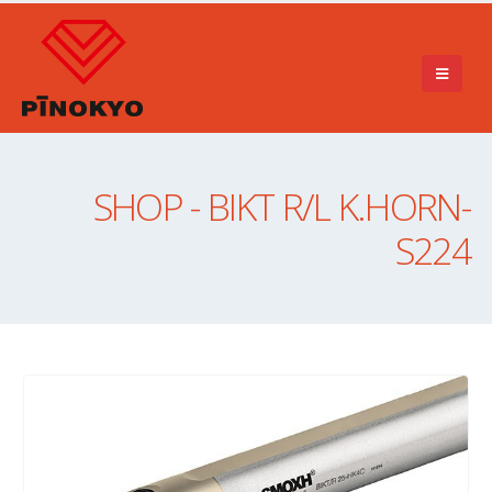
SHOP - BIKT R/L K.HORN-
S224