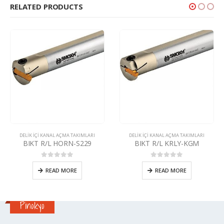
RELATED PRODUCTS
MLARI
DELIK IÇI KANAL AÇMA TAKIMLARI
DELIK IÇI KANAL AÇMA TAKIML
29
BIKT R/L KRLY-KGM
BIKT R/L ZCC-2
den
0
5 üzerinden
0
5 üzerind
READ MORE
READ MORE
Pinokyo