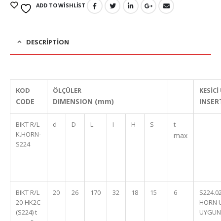
ADD TO WISHLIST
DESCRIPTION
KOD
ÖLÇÜLER
KESİCİ
CODE
DIMENSION (mm)
INSER
BIKT R/L
d
D
L
I
H
S
t
K.HORN-
max
S224
BIKT R/L
20
26
170
32
18
15
6
S224.0
20-HK2C
HORN 
(S224) t
UYGUN