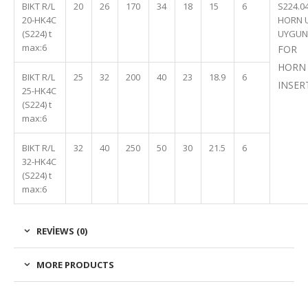
BIKT R/L
20
26
170
34
18
15
6
S224.0
20-HK4C
HORN 
(S224) t
UYGUN
max:6
FOR
HORN
BIKT R/L
25
32
200
40
23
18.9
6
INSER
25-HK4C
(S224) t
max:6
BIKT R/L
32
40
250
50
30
21.5
6
32-HK4C
(S224) t
max:6
REVIEWS (0)
MORE PRODUCTS