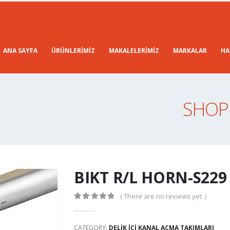
ANA SAYFA
ÜRÜNLERIMIZ
MAKALELERIMIZ
MARKALAR
HA
SHOP 
BIKT R/L HORN-S229
( There are no reviews yet. )
0
out of 5
CATEGORY:
DELIK IÇI KANAL AÇMA TAKIMLARI