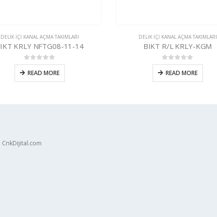
DELIK IÇI KANAL AÇMA TAKIMLARI
DELIK IÇI KANAL AÇMA TAKIMLARI
BIKT R/L KRLY-KGM
BIKT R/L K.HORN-S224
0
5 üzerinden
0
5 üzerinden
READ MORE
READ MORE
 CnkDijital.com