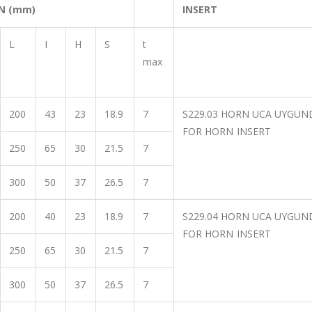
N (mm)
INSERT
L
I
H
S
t
max
200
43
23
18.9
7
S229.03 HORN UCA UYGUN
FOR HORN INSERT
250
65
30
21.5
7
300
50
37
26.5
7
200
40
23
18.9
7
S229.04 HORN UCA UYGUN
FOR HORN INSERT
250
65
30
21.5
7
300
50
37
26.5
7