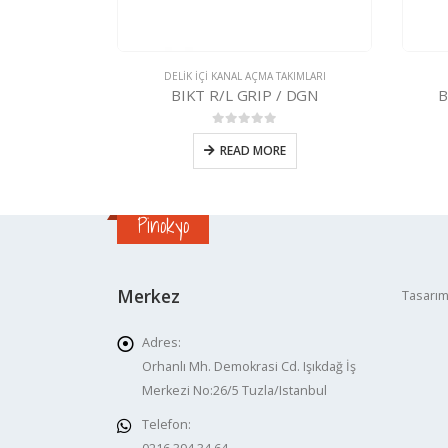
AKIMLARI
DELIK IÇI KANAL AÇMA TAKIMLARI
/ DGN
BIKT KRLY NFTG08-11-14
nden
0
5 üzerinden
E
READ MORE
Pinokyo
Merkez
Tasarım
Adres:
Orhanlı Mh. Demokrasi Cd. Işıkdağ İş
Merkezi No:26/5 Tuzla/Istanbul
Telefon: