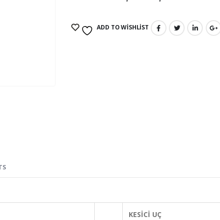
ADD TO WISHLIST
TS
KESİCİ UÇ