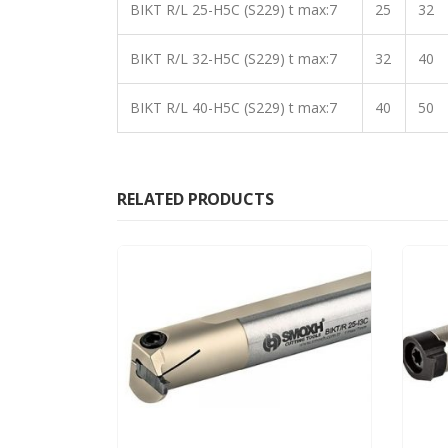
BIKT R/L 25-H5C (S229) t max:7
25
32
BIKT R/L 32-H5C (S229) t max:7
32
40
BIKT R/L 40-H5C (S229) t max:7
40
50
RELATED PRODUCTS