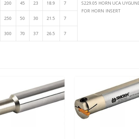
200
45
23
18.9
7
S229.05 HORN UCA UYGUN
FOR HORN INSERT
250
50
30
21.5
7
300
70
37
26.5
7