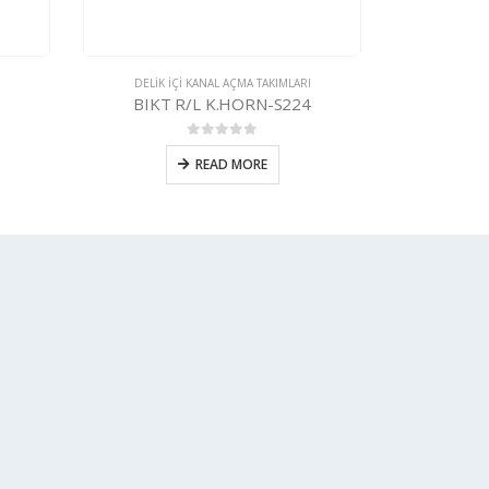
DELIK IÇI KANAL AÇMA TAKIMLARI
DELIK I
BIKT R/L KRLY-MGM
B
0
5 üzerinden
READ MORE