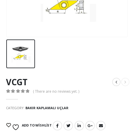
VCGT
( There are no reviews yet. )
0
out of 5
CATEGORY:
BAKIR KAPLAMALI UÇLAR
ADD TO WISHLIST