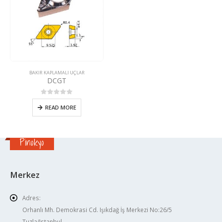
BAKIR KAPLAMALI UÇLAR
DCGT
0
5 üzerinden
READ MORE
Pinokyo
Merkez
Adres:
Orhanlı Mh. Demokrasi Cd. Işıkdağ İş Merkezi No:26/5
Tuzla/Istanbul