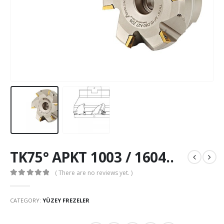
TK75° APKT 1003 / 1604..
( There are no reviews yet. )
0
out of 5
CATEGORY:
YÜZEY FREZELER