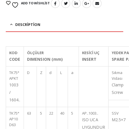
ADD TO WISHLIST
DESCRIPTION
KOD
ÖLÇÜLER
KESİCİ UÇ
YEDEK P
CODE
DIMENSION (mm)
INSERT
SPARE 
TK75°
D
Z
d
L
a
Sıkma
APKT
Vidası
1003
Clamp
/
Screw
1604..
TK75°
63
5
22
40
5
AP..1003..
SSV
AP10
ISO UCA
M2.5×7
D63
UYGUNDUR