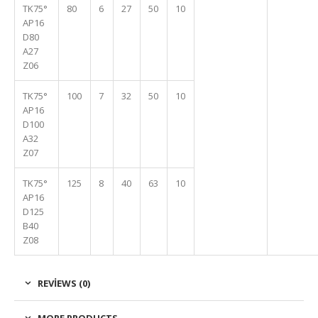
TK75°
80
6
27
50
10
AP16
D80
A27
Z06
TK75°
100
7
32
50
10
AP16
D100
A32
Z07
TK75°
125
8
40
63
10
AP16
D125
B40
Z08
REVIEWS (0)