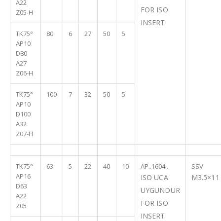
A22
FOR ISO
Z05-H
INSERT
TK75°
80
6
27
50
5
AP10
D80
A27
Z06-H
TK75°
100
7
32
50
5
AP10
D100
A32
Z07-H
TK75°
63
5
22
40
10
AP..1604..
SSV
AP16
ISO UCA
M3.5×11
D63
UYGUNDUR
A22
FOR ISO
Z05
INSERT