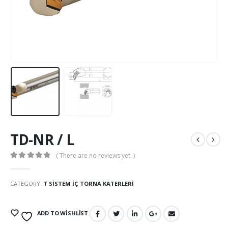
TD-NR / L
( There are no reviews yet. )
0
out of 5
CATEGORY:
T SİSTEM İÇ TORNA KATERLERİ
ADD TO WISHLIST