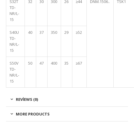
S32T
32
30
300
26
≥44
DNM.1506..
TSK1
TD-
NR/L-
15
S40U
40
37
350
29
≥52
TD-
NR/L-
15
S50V
50
47
400
35
≥67
TD-
NR/L-
15
REVIEWS (0)
MORE PRODUCTS