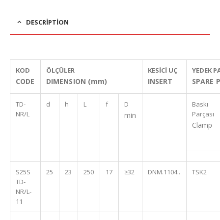
DESCRIPTION
KOD
ÖLÇÜLER
KESİCİ UÇ
YEDEK P
CODE
DIMENSION (mm)
INSERT
SPARE 
TD-
d
h
L
f
D
Baskı
NR/L
Parçası
min
Clamp
S25S
25
23
250
17
≥32
DNM.1104..
TSK2
TD-
NR/L-
11