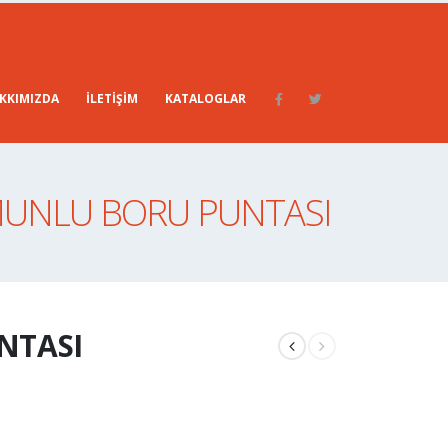
KKIMIZDA
İLETIŞIM
KATALOGLAR
MUNLU BORU PUNTASI
NTASI