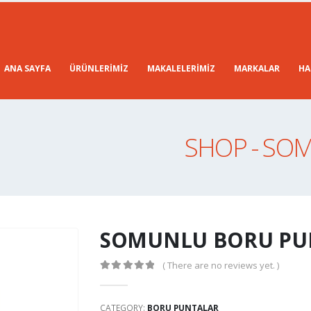
ANA SAYFA
ÜRÜNLERIMIZ
MAKALELERIMIZ
MARKALAR
HA
SHOP - SO
SOMUNLU BORU PU
( There are no reviews yet. )
0
out of 5
CATEGORY:
BORU PUNTALAR