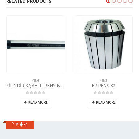
RELATED PRODUCTS
YENG
YENG
SİLİNDİRİK ŞAFTLI PENS BAŞLIĞI DIN 6499 ER
ER PENS 32
0
5 üzerinden
0
5 üzerinden
READ MORE
READ MORE
Pinokyo