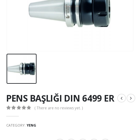
PENS BAŞLIĞI DIN 6499 ER
( There are no reviews yet. )
0
out of 5
CATEGORY:
YENG