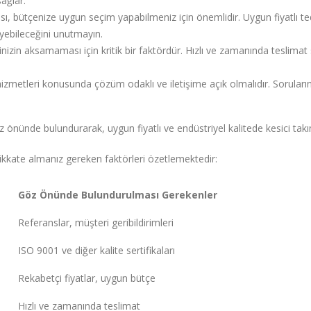
ağlar.
ı, bütçenize uygun seçim yapabilmeniz için önemlidir. Uygun fiyatlı tedari
leyebileceğini unutmayın.
izin aksamaması için kritik bir faktördür. Hızlı ve zamanında teslimat s
 hizmetleri konusunda çözüm odaklı ve iletişime açık olmalıdır. Soruların
z önünde bulundurarak, uygun fiyatlı ve endüstriyel kalitede kesici takım
dikkate almanız gereken faktörleri özetlemektedir:
Göz Önünde Bulundurulması Gerekenler
Referanslar, müşteri geribildirimleri
ISO 9001 ve diğer kalite sertifikaları
Rekabetçi fiyatlar, uygun bütçe
Hızlı ve zamanında teslimat