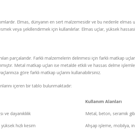
takımlardır. Elmas, dünyanın en sert malzemesidir ve bu nedenle elmas uç
mek veya şekillendirmek için kullanılırlar. Elmas uçlar, yüksek hassasiy
ılan parçalarıdır. Farklı malzemelerin delinmesi için farklı matkap uçl
ıştır. Metal matkap uçları ise metalde etkili ve hassas delme işlemleri 
açlarınıza göre farklı matkap uçlarını kullanabilirsiniz.
anlarını içeren bir tablo bulunmaktadır:
Kullanım Alanları
sı ve dayanıklılık
Metal, beton, seramik gib
 yüksek hızlı kesim
Ahşap işleme, mobilya, i