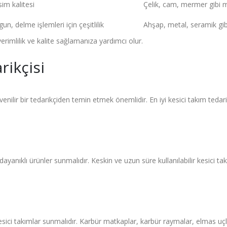
im kalitesi
Çelik, cam, mermer gibi m
n, delme işlemleri için çeşitlilik
Ahşap, metal, seramik gib
verimlilik ve kalite sağlamanıza yardımcı olur.
rikçisi
üvenilir bir tedarikçiden temin etmek önemlidir. En iyi kesici takım tedar
e dayanıklı ürünler sunmalıdır. Keskin ve uzun süre kullanılabilir kesici t
 kesici takımlar sunmalıdır. Karbür matkaplar, karbür raymalar, elmas uçla