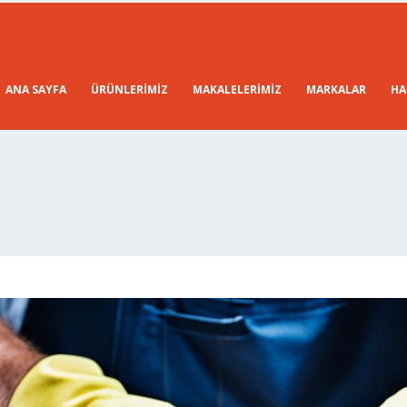
ANA SAYFA
ÜRÜNLERIMIZ
MAKALELERIMIZ
MARKALAR
HA