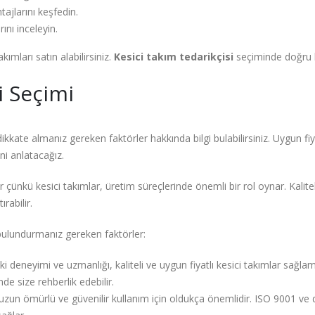
tajlarını keşfedin.
rını inceleyin.
kımları satın alabilirsiniz.
Kesici takım tedarikçisi
seçiminde doğru k
i Seçimi
kkate almanız gereken faktörler hakkında bilgi bulabilirsiniz. Uygun fiya
ni anlatacağız.
 çünkü kesici takımlar, üretim süreçlerinde önemli bir rol oynar. Kaliteli 
rabilir.
bulundurmanız gereken faktörler:
ki deneyimi ve uzmanlığı, kaliteli ve uygun fiyatlı kesici takımlar sağl
nde size rehberlik edebilir.
 uzun ömürlü ve güvenilir kullanım için oldukça önemlidir. ISO 9001 ve di