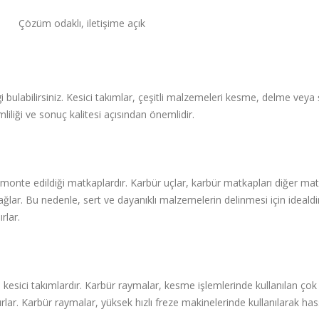
Çözüm odaklı, iletişime açık
i bulabilirsiniz. Kesici takımlar, çeşitli malzemeleri kesme, delme veya 
mliliği ve sonuç kalitesi açısından önemlidir.
onte edildiği matkaplardır. Karbür uçlar, karbür matkapları diğer matkap
sağlar. Bu nedenle, sert ve dayanıklı malzemelerin delinmesi için idealdi
rlar.
kesici takımlardır. Karbür raymalar, kesme işlemlerinde kullanılan çok s
ırlar. Karbür raymalar, yüksek hızlı freze makinelerinde kullanılarak h