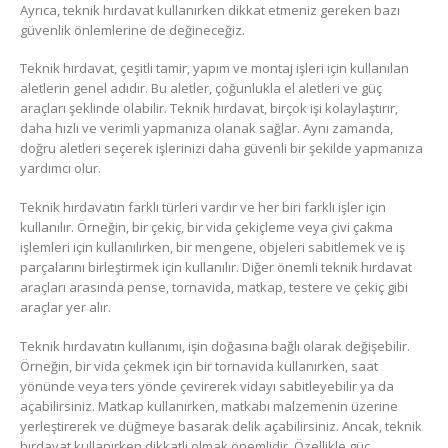
Ayrıca, teknik hırdavat kullanırken dikkat etmeniz gereken bazı
güvenlik önlemlerine de değineceğiz.
Teknik hırdavat, çeşitli tamir, yapım ve montaj işleri için kullanılan
aletlerin genel adıdır. Bu aletler, çoğunlukla el aletleri ve güç
araçları şeklinde olabilir. Teknik hırdavat, birçok işi kolaylaştırır,
daha hızlı ve verimli yapmanıza olanak sağlar. Aynı zamanda,
doğru aletleri seçerek işlerinizi daha güvenli bir şekilde yapmanıza
yardımcı olur.
Teknik hırdavatın farklı türleri vardır ve her biri farklı işler için
kullanılır. Örneğin, bir çekiç, bir vida çekiçleme veya çivi çakma
işlemleri için kullanılırken, bir mengene, objeleri sabitlemek ve iş
parçalarını birleştirmek için kullanılır. Diğer önemli teknik hırdavat
araçları arasında pense, tornavida, matkap, testere ve çekiç gibi
araçlar yer alır.
Teknik hırdavatın kullanımı, işin doğasına bağlı olarak değişebilir.
Örneğin, bir vida çekmek için bir tornavida kullanırken, saat
yönünde veya ters yönde çevirerek vidayı sabitleyebilir ya da
açabilirsiniz. Matkap kullanırken, matkabı malzemenin üzerine
yerleştirerek ve düğmeye basarak delik açabilirsiniz. Ancak, teknik
hırdavat kullanırken dikkatli olmak önemlidir. Özellikle güç