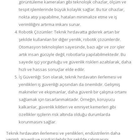
görüntüleme kameraları gibi teknolojik cihazlar, ölçüm ve
tespit işlemlerinde büyük kolaylık sağlar. Bu tür cihazlar,
nokta atışı yapabilme, hataları minimalize etme ve iş
verimliliğini artırma imkanı sunar.
Robotik Çözümler: Teknik hırdavatta giderek artan bir
şekilde kullanılan bir diğer yenilik, robotik çözümlerdir.
Otomasyon teknolojileri sayesinde, bazı ağır ve zor işler
artık insan gücüyle değil, robotlarla yapılabilmektedir. Bu
sayede işçi yorgunluğu ve güvenlik riskleri azaltılarak, daha
hızlı ve hassas sonuçlar elde edilir.
İş Güvenliği: Son olarak, teknik hırdavatın ilerlemesi ve
yenilikleri iş güvenliği açısından da önemlidir. Gelişmiş
makineler ve ekipmanlar, daha güvenli bir çalışma ortamı
sağlamak için tasarlanmaktadır. Örneğin, koruyucu
kalkanlar, güvenlik kilitleri ve emniyet kemerleri gibi
özellikler işçilerin risk altında olduğu durumlarda
korunmasını sağlar.
Teknik hırdavatın ilerlemesi ve yenilikleri, endüstrilerin daha
verimli, güvenli ve sürdürülebilir bir şekilde çalışmasını