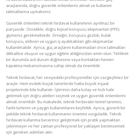
araçlarında, doğru güvenlik önlemlerini almalı ve kullanım
talimatlarına uymalısınız.
Güvenlik önlemleri teknik hırdavat kullanımının ayrılmaz bir
parçasıdır. Öncelikle, doğru kişisel koruyucu ekipmanları (PPE)
giymeniz gerekmektedir. Örneğin, koruyucu gözlük, kulak
koruyucu, eldiven ve uygun iş ayakkabıları gibi ekipmanlar
kullanılmalıdır. Ayrıca, güç araçlarını kullanmadan önce talimatları
dikkatlice okuyun ve uygun eğitimi aldığınızdan emin olun. Tehlikeli
bir durumda acil durum düğmesine veya kontakları hemen
kapatma mekanizmasına sahip olmak da önemlidir.
Teknik hırdavat, her seviyedeki profesyoneller için vazgeçilmez bir
araçtır. Hem evdeki küçük tamirlerde hatta büyük inşaat
projelerinde bile kullanılır. İşlerinizi daha kolay ve hızlı hale
getirmek için doğru aletleri seçmek ve uygun güvenlik önlemlerini
almak önemlidir. Bu makalede, teknik hırdavatın temel tanımını,
farklı türlerini ve yaygın kullanımlarını keşfettik. Ayrıca, güvenli bir
şekilde teknik hırdavat kullanmanın önemini vurguladık. Teknik
hırdavatı kullanma becerinizi geliştirmek için pratik yapmaktan
çekinmeyin ve her zaman profesyonel bir yaklaşım benimsemek
için gereken adımları atın.