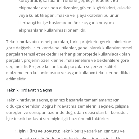
koruyarak iş kazalarının önüne geçmeyi hedefler. Bu
ekipmanlar arasında eldivenler, güvenlik gözlükleri, kulaklık
veya kulak tıkaçları, maske ve iş ayakkabıları bulunur.
Herhangi bir işe başlamadan önce uygun koruyucu
ekipmanların kullanılması önemlidir.
Teknik hırdavatın temel parçaları, farklı projelerin gereksinimlerine
göre değişebilir. Yukarıda belirtilenler, genel olarak kullanılan temel
parçaları temsil etmektedir. Herhangi bir projede kullanılacak olan
parçalar, projenin özelliklerine, malzemelere ve beklentilere göre
seçilmelidir. Projede kullanılacak parçaları seçerken kaliteli
malzemelerin kullanılmasına ve uygun kullanım tekniklerine dikkat
edilmelidir.
Teknik Hırdavatın Seçimi
Teknik hırdavat seçimi, işlerinizi başarıyla tamamlamanız için
oldukça önemlidir. Doğru hırdavat malzemelerini seçmek, çalışma
süreçleri ve sonuçları üzerinde doğrudan etkisi olan bir konudur.
İşte teknik hırdavat seçimiyle ilgili bazı önemli faktörler:
İşin Türü ve Boyutu:
Teknik bir iş yaparken, işin türü ve
boyutu göz önünde bulundurulmalıdır. Her iş için farklı